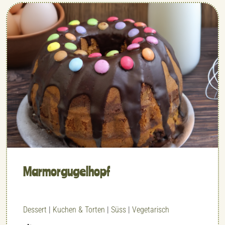
Marmor­gugelhopf
Dessert
|
Kuchen & Torten
|
Süss
|
Vegetarisch