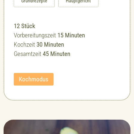
Grundrezepte
Hauptgericht
12
Stück
Minuten
Vorbereitungszeit
15
Minuten
Minuten
Kochzeit
30
Minuten
Minuten
Gesamtzeit
45
Minuten
Kochmodus