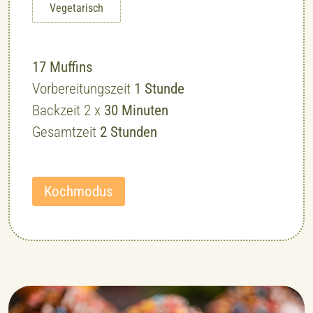
Vegetarisch
17
Muffins
Stunde
Vorbereitungszeit
1
Stunde
Minuten
Backzeit 2 x
30
Minuten
Stunden
Gesamtzeit
2
Stunden
Kochmodus