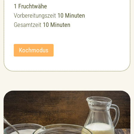
1
Fruchtwähe
Minuten
Vorbereitungszeit
10
Minuten
Minuten
Gesamtzeit
10
Minuten
Kochmodus